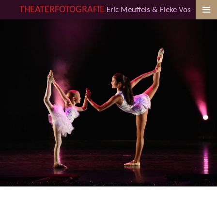
THEATERFOTOGRAFIE
Eric Meuffels & Fieke Vos
Ga
direct
naar
de
hoofdinhoud